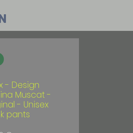
n
ix - Design
vina Muscat -
inal - Unisex
ck pants