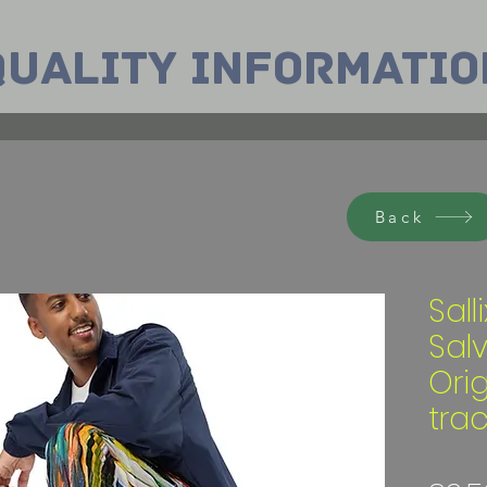
Quality INformatio
Back
Sall
Sal
Orig
tra