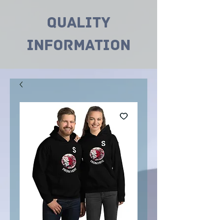
Quality
INformation