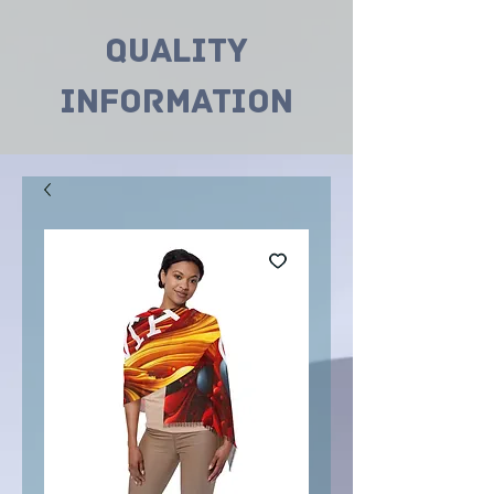
Quality
INformation