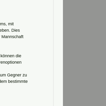
ms, mit 
eben. Dies 
r Mannschaft 
s können die 
renoptionen 
, um Gegner zu 
ndem bestimmte 