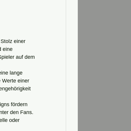
Stolz einer 
d eine 
pieler auf dem 
eine lange 
e Werte einer 
engehörigkeit 
igns fördern 
nter den Fans. 
lle oder 