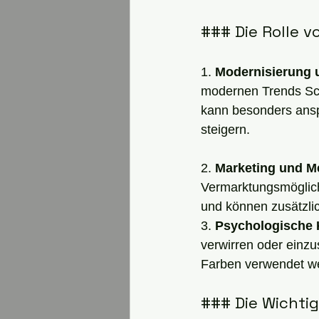
### Die Rolle v
1. 
Modernisierung 
modernen Trends Schr
kann besonders ansp
steigern.
2. 
Marketing und M
Vermarktungsmöglich
und können zusätzli
3. 
Psychologische 
verwirren oder einzu
Farben verwendet we
### Die Wichtig