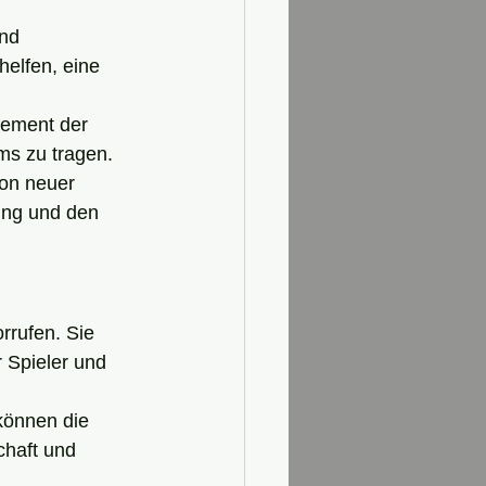
nd 
helfen, eine 
gement der 
ms zu tragen.
ion neuer 
tung und den 
rrufen. Sie 
 Spieler und 
können die 
chaft und 